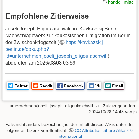
handel
,
mitte
Empfohlene Zitierweise
Joseli Joseph Eligoulaschwili, in: Kavkazskij Berlin.
Nachschlagewerk zur kaukasischen Emigration im Berlin
der Zwischenkriegszeit (
https://kavkazskij-
berlin.de/doku.php?
id=unternehmen:joseli_joseph_eligoulaschwili
),
abgerufen am 2026/08/08 03:59.
Twitter
Reddit
Facebook
Vk
Email
unternehmen/joseli_joseph_eligoulaschwili.txt
· Zuletzt geändert:
2024/10/28 14:43
von
js
Falls nicht anders bezeichnet, ist der Inhalt dieses Wikis unter der
folgenden Lizenz veröffentlicht:
CC Attribution-Share Alike 4.0
International