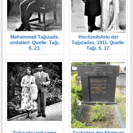
Məhəmməd Tağızadə,
Hochzeitsfoto der
undatiert. Quelle: Tağı,
Tağızadəs, 1911. Quelle:
S. 23.
Tağı, S. 17.
Tağızadə und seine
Grabstein der Eheleute