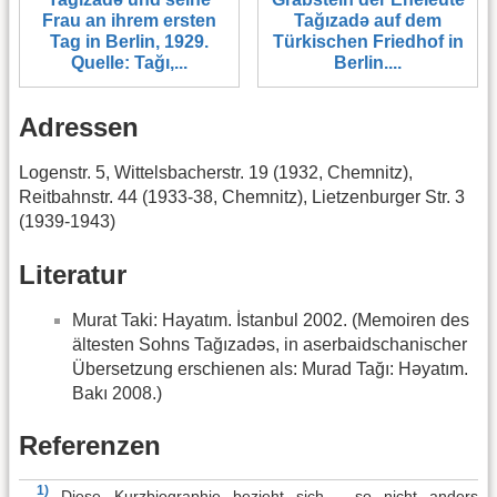
Frau an ihrem ersten
Tağızadə auf dem
Tag in Berlin, 1929.
Türkischen Friedhof in
Quelle: Tağı,...
Berlin....
Adressen
Logenstr. 5, Wittelsbacherstr. 19 (1932, Chemnitz),
Reitbahnstr. 44 (1933-38, Chemnitz), Lietzenburger Str. 3
(1939-1943)
Literatur
Murat Taki: Hayatım. İstanbul 2002. (Memoiren des
ältesten Sohns Tağızadəs, in aserbaidschanischer
Übersetzung erschienen als: Murad Tağı: Həyatım.
Bakı 2008.)
Referenzen
1)
Diese Kurzbiographie bezieht sich - so nicht anders