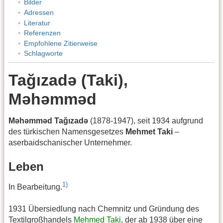
Bilder
Adressen
Literatur
Referenzen
Empfohlene Zitierweise
Schlagworte
Tağızadə (Taki),
Məhəmməd
Məhəmməd Tağızadə
(1878-1947), seit 1934 aufgrund
des türkischen Namensgesetzes
Mehmet Taki
–
aserbaidschanischer Unternehmer.
Leben
1)
In Bearbeitung.
1931 Übersiedlung nach Chemnitz und Gründung des
Textilgroßhandels
Mehmed Taki
, der ab 1938 über eine