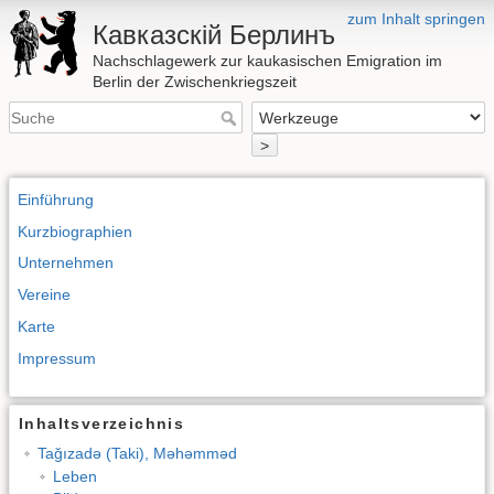
zum Inhalt springen
Кавказскій Берлинъ
Nachschlagewerk zur kaukasischen Emigration im
Berlin der Zwischenkriegszeit
>
Einführung
Kurzbiographien
Unternehmen
Vereine
Karte
Impressum
Inhaltsverzeichnis
Tağızadə (Taki), Məhəmməd
Leben