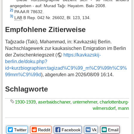
angegeben - auf: Murad Tağı: Həyatım. Bakı 2008.
2)
PA AA R 78632.
3)
LAB
B Rep. 042 Nr. 26602, Bl. 123, 134.
Empfohlene Zitierweise
Tağızadə (Taki), Məhəmməd, in: Kavkazskij Berlin.
Nachschlagewerk zur kaukasischen Emigration im Berlin
der Zwischenkriegszeit (
https://kavkazskij-
berlin.de/doku.php?
id=kurzbiographien:tagizad%C9%99_m%C9%99h%C9%
99mm%C9%99d
), abgerufen am 2026/08/09 16:14.
Schlagworte
1930-1939
,
aserbaidschaner
,
unternehmer
,
charlottenburg-
wilmersdorf
,
mann
Twitter
Reddit
Facebook
Vk
Email